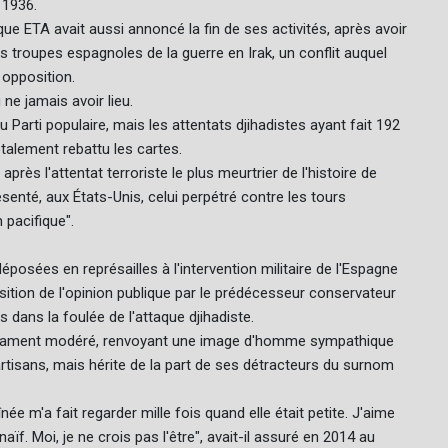
 1936.
ue ETA avait aussi annoncé la fin de ses activités, après avoir
les troupes espagnoles de la guerre en Irak, un conflit auquel
 opposition.
ne jamais avoir lieu.
 Parti populaire, mais les attentats djihadistes ayant fait 192
talement rebattu les cartes.
près l'attentat terroriste le plus meurtrier de l'histoire de
ésenté, aux États-Unis, celui perpétré contre les tours
 pacifique".
osées en représailles à l'intervention militaire de l'Espagne
osition de l'opinion publique par le prédécesseur conservateur
s dans la foulée de l'attaque djihadiste.
érament modéré, renvoyant une image d'homme sympathique
rtisans, mais hérite de la part de ses détracteurs du surnom
înée m'a fait regarder mille fois quand elle était petite. J'aime
aïf. Moi, je ne crois pas l'être", avait-il assuré en 2014 au