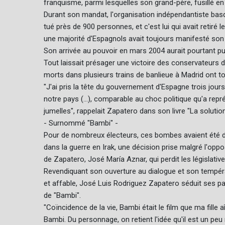
franquisme, parmi lesquelles son grand-père, fusillé en
Durant son mandat, l'organisation indépendantiste basq
tué près de 900 personnes, et c'est lui qui avait retiré 
une majorité d'Espagnols avait toujours manifesté son
Son arrivée au pouvoir en mars 2004 aurait pourtant pu 
Tout laissait présager une victoire des conservateurs du
morts dans plusieurs trains de banlieue à Madrid ont to
"J'ai pris la tête du gouvernement d'Espagne trois jours a
notre pays (...), comparable au choc politique qu'a repr
jumelles", rappelait Zapatero dans son livre "La solution
- Surnommé "Bambi" -
Pour de nombreux électeurs, ces bombes avaient été dép
dans la guerre en Irak, une décision prise malgré l'opp
de Zapatero, José María Aznar, qui perdit les législative
Revendiquant son ouverture au dialogue et son temp
et affable, José Luis Rodriguez Zapatero séduit ses pa
de "Bambi".
"Coïncidence de la vie, Bambi était le film que ma fille a
Bambi. Du personnage, on retient l'idée qu'il est un peu n