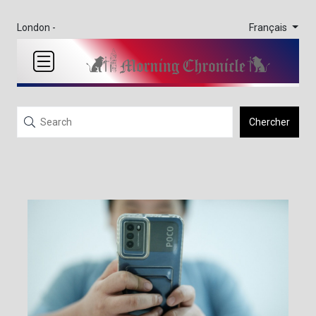
Français
London -
Chercher