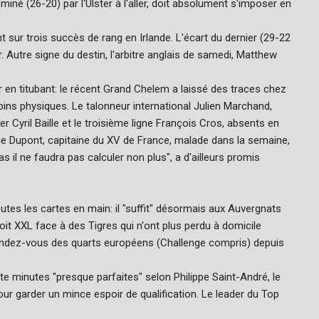
miné (26-20) par l'Ulster à l'aller, doit absolument s'imposer en
 sur trois succès de rang en Irlande. L'écart du dernier (29-22
er. Autre signe du destin, l'arbitre anglais de samedi, Matthew
r en titubant: le récent Grand Chelem a laissé des traces chez
pins physiques. Le talonneur international Julien Marchand,
er Cyril Baille et le troisième ligne François Cros, absents en
e Dupont, capitaine du XV de France, malade dans la semaine,
-bas il ne faudra pas calculer non plus", a d'ailleurs promis
tes les cartes en main: il "suffit" désormais aux Auvergnats
oit XXL face à des Tigres qui n'ont plus perdu à domicile
e rendez-vous des quarts européens (Challenge compris) depuis
te minutes "presque parfaites" selon Philippe Saint-André, le
pour garder un mince espoir de qualification. Le leader du Top