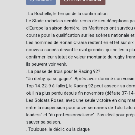
. La Rochelle, le temps de la confirmation
Le Stade rochelais semble remis de ses déceptions pass
d'Europe la saison dernière, les Maritimes ont survécu
course pour la qualification sur les scènes nationale et
Les hommes de Ronan O'Gara restent en effet sur six v
nouveau succès devant le rival girondin, qui ne les a 
confirmer leur statut de valeur montante du rugby fran
ils peuvent voir venir.
. La passe de trois pour le Racing 92?
"Un derby, ça se gagne". Après avoir dominé son voisin 
Top 14, 22-9 à l'aller), le Racing 92 peut asseoir sa d
où il n'a plus perdu depuis fin novembre (défaite 37-14 
Les Soldats Roses, avec une seule victoire en cinq mat
entre la suspension pour onze semaines de Tolu Latu et
leaders" et "du professionnalisme". Pas idéal pour prép
sauver sa saison.
. Toulouse, le déclic ou la claque