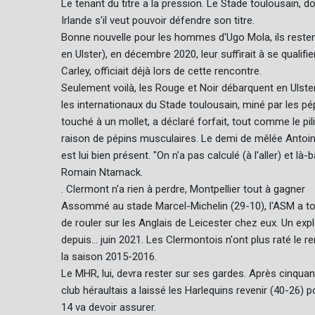
Le tenant du titre a la pression. Le Stade toulousain, do
Irlande s'il veut pouvoir défendre son titre.
Bonne nouvelle pour les hommes d'Ugo Mola, ils restent
en Ulster), en décembre 2020, leur suffirait à se qualifi
Carley, officiait déjà lors de cette rencontre.
Seulement voilà, les Rouge et Noir débarquent en Ulste
les internationaux du Stade toulousain, miné par les pé
touché à un mollet, a déclaré forfait, tout comme le pili
raison de pépins musculaires. Le demi de mêlée Antoin
est lui bien présent. "On n'a pas calculé (à l'aller) et là
Romain Ntamack.
. Clermont n'a rien à perdre, Montpellier tout à gagner
Assommé au stade Marcel-Michelin (29-10), l'ASM a tou
de rouler sur les Anglais de Leicester chez eux. Un expl
depuis... juin 2021. Les Clermontois n'ont plus raté l
la saison 2015-2016.
Le MHR, lui, devra rester sur ses gardes. Après cinquan
club héraultais a laissé les Harlequins revenir (40-26) 
14 va devoir assurer.