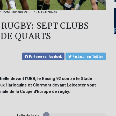
 / Photo: Thibaud MORITZ - AFP/Archives
 RUGBY: SEPT CLUBS
 DE QUARTS
Partager
sur Facebook
Partager
sur Twitter
chelle devant l'UBB, le Racing 92 contre le Stade
 aux Harlequins et Clermont devant Leicester vont
nale de la Coupe d'Europe de rugby.
Taille du texte: