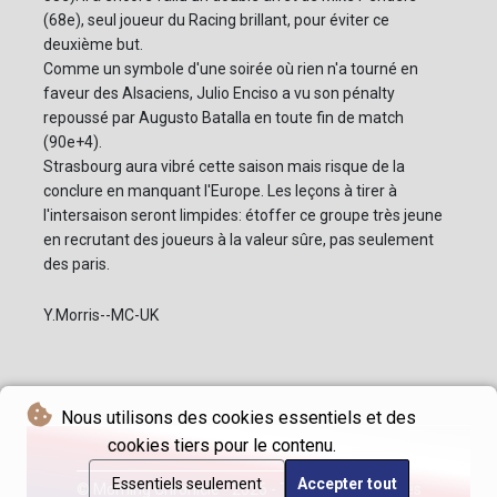
(68e), seul joueur du Racing brillant, pour éviter ce
deuxième but.
Comme un symbole d'une soirée où rien n'a tourné en
faveur des Alsaciens, Julio Enciso a vu son pénalty
repoussé par Augusto Batalla en toute fin de match
(90e+4).
Strasbourg aura vibré cette saison mais risque de la
conclure en manquant l'Europe. Les leçons à tirer à
l'intersaison seront limpides: étoffer ce groupe très jeune
en recrutant des joueurs à la valeur sûre, pas seulement
des paris.
Y.Morris--MC-UK
Nous utilisons des cookies essentiels et des
cookies tiers pour le contenu.
Essentiels seulement
Accepter tout
© Morning Chronicle - 2026 - Tous droits réservés