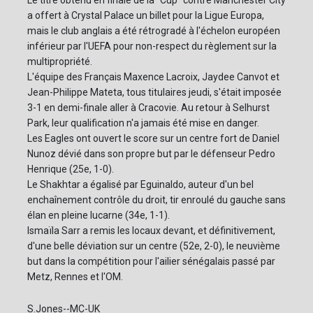
Le titre obtenu en finale de la "Cup" contre Manchester City
a offert à Crystal Palace un billet pour la Ligue Europa,
mais le club anglais a été rétrogradé à l'échelon européen
inférieur par l'UEFA pour non-respect du règlement sur la
multipropriété.
L'équipe des Français Maxence Lacroix, Jaydee Canvot et
Jean-Philippe Mateta, tous titulaires jeudi, s'était imposée
3-1 en demi-finale aller à Cracovie. Au retour à Selhurst
Park, leur qualification n'a jamais été mise en danger.
Les Eagles ont ouvert le score sur un centre fort de Daniel
Nunoz dévié dans son propre but par le défenseur Pedro
Henrique (25e, 1-0).
Le Shakhtar a égalisé par Eguinaldo, auteur d'un bel
enchaînement contrôle du droit, tir enroulé du gauche sans
élan en pleine lucarne (34e, 1-1).
Ismaïla Sarr a remis les locaux devant, et définitivement,
d'une belle déviation sur un centre (52e, 2-0), le neuvième
but dans la compétition pour l'ailier sénégalais passé par
Metz, Rennes et l'OM.
S.Jones--MC-UK