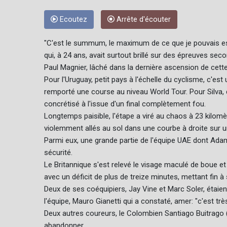
Ecoutez
Arrête d'écouter
"C'est le summum, le maximum de ce que je pouvais esp
qui, à 24 ans, avait surtout brillé sur des épreuves seco
Paul Magnier, lâché dans la dernière ascension de cett
Pour l'Uruguay, petit pays à l'échelle du cyclisme, c'e
remporté une course au niveau World Tour. Pour Silva, do
concrétisé à l'issue d'un final complètement fou.
Longtemps paisible, l'étape a viré au chaos à 23 kilomè
violemment allés au sol dans une courbe à droite sur un
Parmi eux, une grande partie de l'équipe UAE dont Adam Y
sécurité.
Le Britannique s'est relevé le visage maculé de boue et 
avec un déficit de plus de treize minutes, mettant fin 
Deux de ses coéquipiers, Jay Vine et Marc Soler, étaient
l'équipe, Mauro Gianetti qui a constaté, amer: "c'est t
Deux autres coureurs, le Colombien Santiago Buitrago (
abandonner.