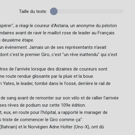
Taille du texte:
érer", a réagi le coureur d'Astana, un anonyme du peloton
ndaires avant de ravir le maillot rose de leader au Français
e deuxième étape.
st un événement. Jamais un de ses représentants n'avait
nt c'est le premier Giro, c'est "un rêve inattendu" qui s'est
tres de l'arrivée lorsque des dizaines de coureurs sont
e route rendue glissante par la pluie et la boue.
ates, le leader, tombé dans le fossé, derrière le rail de
de sang avant de remonter sur son vélo et de rallier l'arrivée
à ses rêves de podium sur cette 109e édition.
, eux, en route pour l'hôpital, a rapporté le manager de
rès triste de commencer le Giro comme ça".
Bahrain) et le Norvégien Adne Holter (Uno-X), ont dû