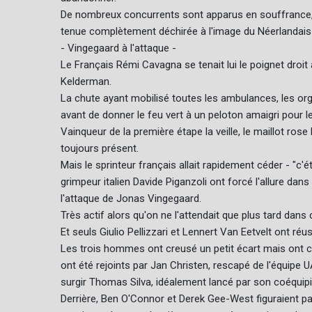
De nombreux concurrents sont apparus en souffrance, a
tenue complètement déchirée à l'image du Néerlandais
- Vingegaard à l'attaque -
Le Français Rémi Cavagna se tenait lui le poignet droit
Kelderman.
La chute ayant mobilisé toutes les ambulances, les org
avant de donner le feu vert à un peloton amaigri pour le 
Vainqueur de la première étape la veille, le maillot ros
toujours présent.
Mais le sprinteur français allait rapidement céder - "c'ét
grimpeur italien Davide Piganzoli ont forcé l'allure da
l'attaque de Jonas Vingegaard.
Très actif alors qu'on ne l'attendait que plus tard dans 
Et seuls Giulio Pellizzari et Lennert Van Eetvelt ont réuss
Les trois hommes ont creusé un petit écart mais ont c
ont été rejoints par Jan Christen, rescapé de l'équipe U
surgir Thomas Silva, idéalement lancé par son coéquipi
Derrière, Ben O'Connor et Derek Gee-West figuraient par