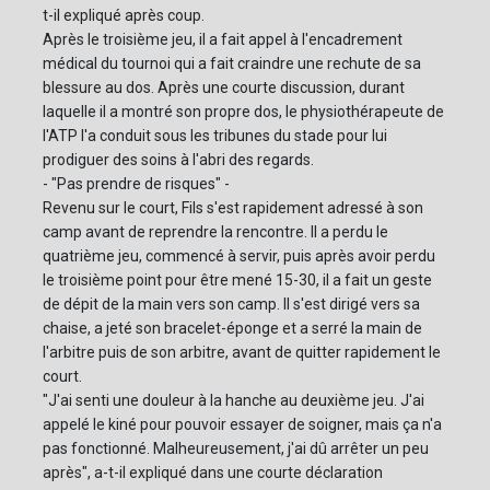
t-il expliqué après coup.
Après le troisième jeu, il a fait appel à l'encadrement
médical du tournoi qui a fait craindre une rechute de sa
blessure au dos. Après une courte discussion, durant
laquelle il a montré son propre dos, le physiothérapeute de
l'ATP l'a conduit sous les tribunes du stade pour lui
prodiguer des soins à l'abri des regards.
- "Pas prendre de risques" -
Revenu sur le court, Fils s'est rapidement adressé à son
camp avant de reprendre la rencontre. Il a perdu le
quatrième jeu, commencé à servir, puis après avoir perdu
le troisième point pour être mené 15-30, il a fait un geste
de dépit de la main vers son camp. Il s'est dirigé vers sa
chaise, a jeté son bracelet-éponge et a serré la main de
l'arbitre puis de son arbitre, avant de quitter rapidement le
court.
"J'ai senti une douleur à la hanche au deuxième jeu. J'ai
appelé le kiné pour pouvoir essayer de soigner, mais ça n'a
pas fonctionné. Malheureusement, j'ai dû arrêter un peu
après", a-t-il expliqué dans une courte déclaration