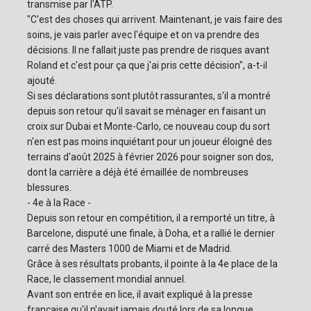
transmise par l'ATP.
"C'est des choses qui arrivent. Maintenant, je vais faire des
soins, je vais parler avec l'équipe et on va prendre des
décisions. Il ne fallait juste pas prendre de risques avant
Roland et c'est pour ça que j'ai pris cette décision", a-t-il
ajouté.
Si ses déclarations sont plutôt rassurantes, s'il a montré
depuis son retour qu'il savait se ménager en faisant un
croix sur Dubai et Monte-Carlo, ce nouveau coup du sort
n'en est pas moins inquiétant pour un joueur éloigné des
terrains d'août 2025 à février 2026 pour soigner son dos,
dont la carrière a déjà été émaillée de nombreuses
blessures.
- 4e à la Race -
Depuis son retour en compétition, il a remporté un titre, à
Barcelone, disputé une finale, à Doha, et a rallié le dernier
carré des Masters 1000 de Miami et de Madrid.
Grâce à ses résultats probants, il pointe à la 4e place de la
Race, le classement mondial annuel.
Avant son entrée en lice, il avait expliqué à la presse
française qu'il n'avait jamais douté lors de sa longue