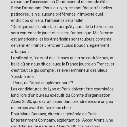
a manqué l'accession au Championnat du monde élite.
Selon l'attaquant, Paris ou Lyon, ce sont "deux très belles
patinoires, je n'ai aucune préférence, n'importe quel
endroit où on sera, l'ambiance sera folle".
"Quel que soit l'endroit, je sais qu'il y aura de la ferveur, on
sera contents de jouer et ce sera fantastique. Ma femme
est américaine, et les Américains sont toujours contents
de venir en France", renchérit Louis Boudon, également
attaquant.
La ville hôte, "ce sont des choses qu'on ne contrôle pas, on
ira là où on nous dit de jouer, la France jouera en France, et
c'est tout ce qui compte", relève l'entraîneur des Bleus
Yorick Treille.
- Paris, un "atout supplémentaire"? -
Les candidatures de Lyon et Paris doivent être examinées
lundi lors d'un bureau exécutif du Comité d'organisation
Alpes 2030, qui devrait cependant prendre encore un peu
de temps avant de faire son choix.
Pour Marie Barsacq, directrice générale de Paris
Entertainment Company, exploitant de l'Accor Arena, une
candidature de Paris aux Alpes 2030, "ce n'est pas