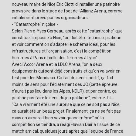
nouveau maire de Nice Eric Ciotti d'installer une patinoire
provisoire dans le stade de foot de l'Allianz Arena, comme
initialement prévu par les organisateurs.
- "Catastrophe" niçoise -
Selon Pierre-Yves Gerbeau, après cette "catastrophe" que
constitue l'impasse à Nice, "on doit être technico-pratique
et voir comment on s'adapte: le schéma idéal, pour les
infrastructures et l'organisation, c'est la compétition
hommes à Paris et celle des femmes à Lyon".
Avec l'Accor Arena et la LDLC Arena, "on a deux
équipements qui sont déjà construits et qu'on va avoir en
test pour les Mondiaux. Ca fait du sens sportif, ça fait
moins de sens pour l'éclatement des JO (cette épreuve
n'aurait pas lieu dans les Alpes, NDLR), et par contre, ça
peut ne pas faire le sens du jeu politique", estime-t-il.
"Ca a vraiment été une surprise que ce ne soit pas à Nice,
ça aurait été un beau projet. Finalement, ça ne se fait pas
mais on aimerait bien savoir quand même" où la
compétition se tiendra, a réagi Flavian Dair à l'issue de ce
match amical, quelques jours après que l'équipe de France