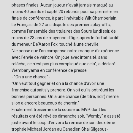
phases finales. Aucun joueur n'avait jamais marqué au
moins 40 points et capté 20 rebonds pour sa première en
finale de conférence, à part l'inévitable Wilt Chamberlain.
Le Français de 22 ans dispute ses premiers play-offs,
comme l'ensemble des titulaires des Spurs lundi soir, de
moins de 23 ans de moyenne d'âge, après le forfait tardif
du meneur De'Aaron Fox, touché à une cheville.
"Je pense que l'on compense notre manque d'expérience
avec l'envie de vaincre. On joue avec intensité, sans
relâche, ce n'est pas plus compliqué que cela", a déclaré
Wembanyama en conférence de presse.
- "On a une chance" -
"On veut tout gagner et on a la chance d'avoir une
franchise qui sait s'y prendre. On voit qu'ils ont réuni les
bonnes personnes. On a une chance (de titre, ndlr) même
si on a encore beaucoup de chemin."
Finalement troisième de la course au MVP, dont les
résultats ont été révélés dimanche soir, "Wemby" a assisté
juste avant le coup d'envoi à la remise de son deuxième
trophée Michael Jordan au Canadien Shai Gilgeous-