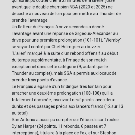
qui aurait pu coûter cher à 2 minutes de la sirène, juste
avant que le double champion NBA (2020 et 2025) ne
décoche à nouveau de loin pour permettre au Thunder de
prendre l'avantage.
Un flotteur du Français à onze secondes a donné
l'avantage avant une réponse de Gilgeous-Alexander au
drive pour une première prolongation (101-101), "Wemby"
se voyant contré par Chet Holmgren au buzzer.
"L'alien" marqué à la suite d'un rebond offensif au début
du temps supplémentaire, à l'image de son match
exceptionnel dans cette catégorie (9, autant que le
Thunder au complet), mais SGA a permis aux locaux de
prendre trois points d'avance.
Le Français a égalisé d'un tir dingue très lointain pour
arracher une deuxième prolongation (108-108) qu'il a
totalement dominée, inscrivant neuf points, avec deux
dunks et des passages précis aux lancers francs (12 sur 13
au total).
San Antonio a aussi pu compter sur l'étourdissant rookie
Dylan Harper (24 points, 11 rebonds, 6 passes et 7
interceptions), titulaire à la place de Fox, et sur Stephon