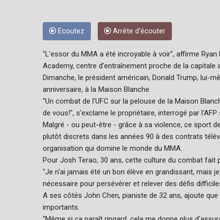
Ecoutez
Arrête d'écouter
"L'essor du MMA a été incroyable à voir", affirme Ryan Ha
Academy, centre d'entraînement proche de la capitale 
Dimanche, le président américain, Donald Trump, lui-m
anniversaire, à la Maison Blanche.
"Un combat de l'UFC sur la pelouse de la Maison Blanche 
de vous!", s'exclame le propriétaire, interrogé par l'AFP s
Malgré - ou peut-être - grâce à sa violence, ce sport 
plutôt discrets dans les années 90 à des contrats télévi
organisation qui domine le monde du MMA.
Pour Josh Terao, 30 ans, cette culture du combat fait p
"Je n'ai jamais été un bon élève en grandissant, mais j
nécessaire pour persévérer et relever des défis difficile
A ses côtés John Chen, pianiste de 32 ans, ajoute que 
importants.
"Même si ça paraît ringard, cela me donne plus d'assuran