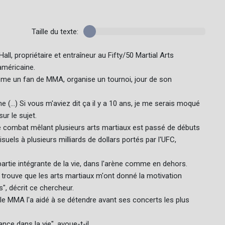
Taille du texte:
ll, propriétaire et entraîneur au Fifty/50 Martial Arts
américaine.
ême un fan de MMA, organise un tournoi, jour de son
(...) Si vous m'aviez dit ça il y a 10 ans, je me serais moqué
ur le sujet.
de combat mêlant plusieurs arts martiaux est passé de débuts
suels à plusieurs milliards de dollars portés par l'UFC,
artie intégrante de la vie, dans l'arène comme en dehors.
e trouve que les arts martiaux m'ont donné la motivation
s", décrit ce chercheur.
le MMA l'a aidé à se détendre avant ses concerts les plus
ce dans la vie", avoue-t-il.