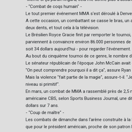
- "Combat de coqs humain" -
Le tout premier événement MMA s'est déroulé à Denve
A cette occasion, un combattant se casse le bras, un a
deux dents, et tout cela à la télévision.
Le Brésilien Royce Gracie finit par remporter le tournoi
parviennent à convaincre environ 86.000 personnes de dé
soit 34 dollars aujourd'hui - pour regarder l'événement.
Au bout du cinquième tournoi de ce genre, le nombre de
Le sénateur républicain de l'époque John McCain avait
"On peut comprendre pourquoi il a dit ça", assure Ryan
Mais la violence "fait partie de la magie", assure-t-il.
niveau si primitif".
En mars, un combat de MMA a rassemblé près de 2,5 mil
américaine CBS, selon Sports Business Journal, une dif
dollars sur 7 ans.
- "Coup de maître" -
Les combats de dimanche dans l'arène construite à la 
que pour le président américain, proche de son patron