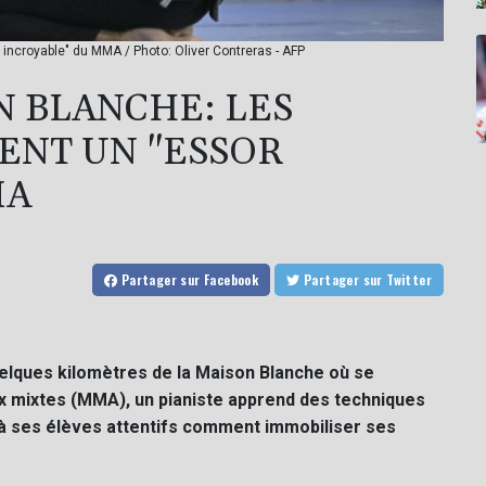
incroyable" du MMA / Photo: Oliver Contreras - AFP
N BLANCHE: LES
ENT UN "ESSOR
MA
Partager
sur Facebook
Partager
sur Twitter
uelques kilomètres de la Maison Blanche où se
x mixtes (MMA), un pianiste apprend des techniques
à ses élèves attentifs comment immobiliser ses