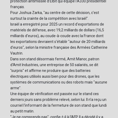
protection antimissile d'Elbit qui équipe l'A330 présidentiel
français.
Pour Joshua Zarka, "au centre de cette décision, c'est
surtout la crainte de la compétition avec Israël".
Israël a enregistré pour 2025 un record d'exportations de
matériels de défense, avec 19,2 milliards de dollars (16,5
milliards d'euros), au coude-à-coude avec la France dont
les exportations devraient s'établir "autour de 20 milliards
d'euros", selon la ministre française des Armées Catherine
Vautrin.
Dans son stand désormais fermé, Amit Manor, patron
d'Amit Industries, une entreprise de 50 salariés, se dit
"surpris" et affirme ne produire que des batteries
électriques utilisés aussi bien pour des drones, que les
systèmes de communications ou des robots mais "aucune
arme".
Une équipe de vérification est passée sur le stand ces
derniers jours sans problème relevé, selon lui. Il n'a reçu un
courriel l'informant de la fermeture de son stand que lundi
au petit matin.
"Je ne comprends pas", confie-t-il à l'AFP. Il a décidé il y a