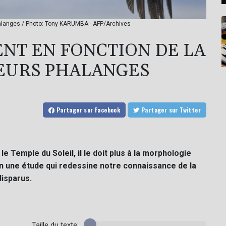
halanges / Photo: Tony KARUMBA - AFP/Archives
ENT EN FONCTION DE LA
EURS PHALANGES
Partager
sur Facebook
Partager
sur Twitter
e Temple du Soleil, il le doit plus à la morphologie
on une étude qui redessine notre connaissance de la
disparus.
Taille du texte: