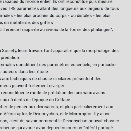
e rapaces du monde entier. Ils ont reconstitué puis mesuré
vec 148 paramètres allant des longueurs aux largeurs de tous
males - les plus proches du corps - ou distales - les plus
e, du métatarse, des griffes...
e différence frappante au niveau de la forme des phalanges",
 Society, leurs travaux font apparaître que la morphologie des
prédation.
ximales constituent des paramètres essentiels, en particulier
s auteurs dans leur étude.
s aux techniques de chasse similaires présentent des
tées peuvent fortement diverger.
r reconstituer le mode de prédation des animaux aviens
seaux à dents de l'époque du Crétacé.
her de penser aux dinosaures, et plus particulièrement aux
élociraptor, le Deinonychus, et le Microraptor. Il y a une
emps, c'est de savoir comment le Deinonychus pouvait chasser
rcheuse qui avoue avoir depuis toujours un "intérêt partagé