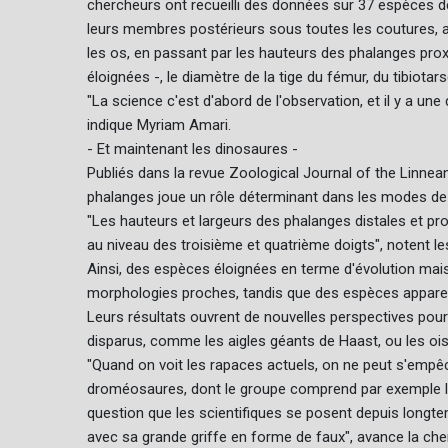
chercheurs ont recueilli des données sur 37 espèces d
leurs membres postérieurs sous toutes les coutures, a
les os, en passant par les hauteurs des phalanges proxi
éloignées -, le diamètre de la tige du fémur, du tibiotars
"La science c'est d'abord de l'observation, et il y a un
indique Myriam Amari.
- Et maintenant les dinosaures -
Publiés dans la revue Zoological Journal of the Linnean
phalanges joue un rôle déterminant dans les modes de 
"Les hauteurs et largeurs des phalanges distales et pro
au niveau des troisième et quatrième doigts", notent le
Ainsi, des espèces éloignées en terme d'évolution mai
morphologies proches, tandis que des espèces apparen
Leurs résultats ouvrent de nouvelles perspectives pou
disparus, comme les aigles géants de Haast, ou les oi
"Quand on voit les rapaces actuels, on ne peut s'empêc
droméosaures, dont le groupe comprend par exemple le V
question que les scientifiques se posent depuis longt
avec sa grande griffe en forme de faux", avance la che