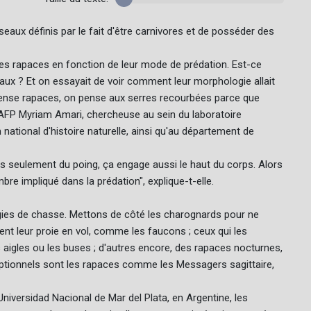
aux définis par le fait d'être carnivores et de posséder des
les rapaces en fonction de leur mode de prédation. Est-ce
aux ? Et on essayait de voir comment leur morphologie allait
 pense rapaces, on pense aux serres recourbées parce que
 l'AFP Myriam Amari, chercheuse au sein du laboratoire
ional d'histoire naturelle, ainsi qu'au département de
s seulement du poing, ça engage aussi le haut du corps. Alors
mbre impliqué dans la prédation", explique-t-elle.
gies de chasse. Mettons de côté les charognards pour ne
pent leur proie en vol, comme les faucons ; ceux qui les
 aigles ou les buses ; d'autres encore, des rapaces nocturnes,
ceptionnels sont les rapaces comme les Messagers sagittaire,
Universidad Nacional de Mar del Plata, en Argentine, les